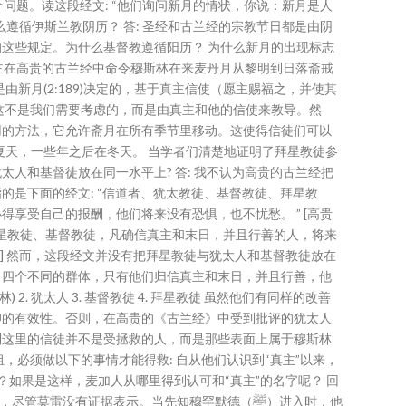
个问题。读这段经文: “他们询问新月的情状，你说：新月是人
 为什么遵循伊斯兰教阴历？ 答: 圣经和古兰经的宗教节日都是由阴
这些规定。为什么基督教遵循阳历？ 为什么新月的出现标志
真主在高贵的古兰经中命令穆斯林在来麦丹月从黎明到日落斋戒
结束是由新月(2:189)决定的，基于真主信使（愿主赐福之，并使其
这不是我们需要考虑的，而是由真主和他的信使来教导。然
用的方法，它允许斋月在所有季节里移动。这使得信徒们可以
夏天，一些年之后在冬天。 当学者们清楚地证明了拜星教徒参
人和基督徒放在同一水平上? 答: 我不认为高贵的古兰经把
的是下面的经文: “信道者、犹太教徒、基督教徒、拜星教
享受自己的报酬，他们将来没有恐惧，也不忧愁。 ” [高贵
徒、拜星教徒、基督教徒，凡确信真主和末日，并且行善的人，将来
69] 然而，这段经文并没有把拜星教徒与犹太人和基督教徒放在
了四个不同的群体，只有他们归信真主和末日，并且行善，他
 2. 犹太人 3. 基督教徒 4. 拜星教徒 虽然他们有同样的改善
仰的有效性。否则，在高贵的《古兰经》中受到批评的犹太人
到这里的信徒并不是受拯救的人，而是那些表面上属于穆斯林
，必须做以下的事情才能得救: 自从他们认识到“真主”以来，
吗？如果是这样，麦加人从哪里得到认可和“真主”的名字呢？ 回
尽管莫雷没有证据表示。当先知穆罕默德（ﷺ）进入时，他