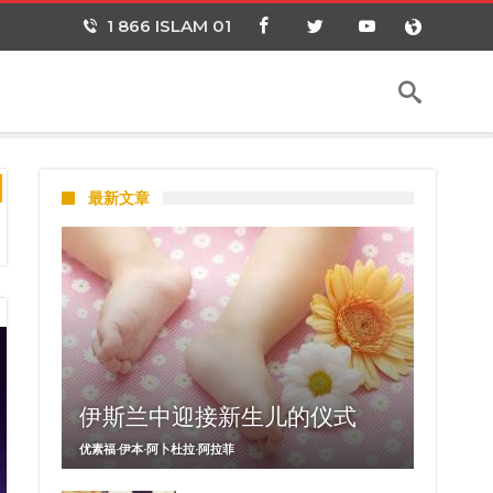
1 866 ISLAM 01
最新文章
伊斯兰中迎接新生儿的仪式
优素福·伊本·阿卜杜拉·阿拉菲