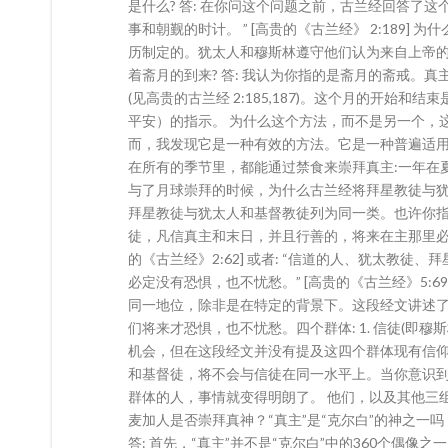
是什么? 答: 在你问这个问题之前，古兰经回答了这
事和朝觐的时计。 ” [高贵的《古兰经》 2:189]
历制定的。犹太人和穆斯林遵守他们认为来自上帝的
着斋月的到来? 答: 我认为你指的是斋月的斋戒。
(见高贵的古兰经 2:185,187)。这个月的开始和
平安）的指示。 为什么这个方法，而不是另一个，
而，我发现它是一种有效的方法。它是一种普遍适
在所有的季节里，都能通过禁食来崇拜真主:一年在
与了月球崇拜的时候，为什么古兰经将拜星教徒与犹太
拜星教徒与犹太人和基督教徒列为同一类。也许你指
徒，凡信真主和末日，并且行善的，将来在主那里必得
的《古兰经》2:62] 或者: “信道的人、犹太教
必定没有恐惧，也不忧愁。” [高贵的《古兰经》5:
同一地位，除非是在特定的背景下。这段经文讲述
们将来才恐惧，也不忧愁。四个群体: 1. 信徒(即穆斯林)
机会，但在这段经文并没有提及这四个群体现有信
和基督徒，将不会与信徒在同一水平上。当你意识
群体的人，事情就变得明朗了。 他们，以及其他三组
麦加人是否崇拜真神？“真主”是“克尔白”的神之一
答: 首先，“真主”并不是“克尔白”中的360个偶像之一，