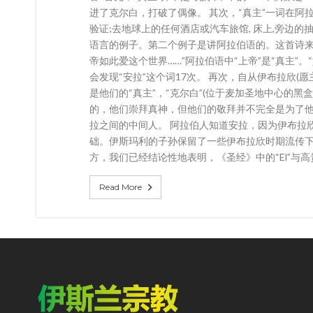
进了克尔白，打破了偶像。 其次，“真主”一词在阿
验证;去地球上的任何酒店或汽车旅馆, 床上,旁边的
语言的例子。第二个例子是讲阿拉伯语的。这首诗来自
帝如此爱这个世界……”阿拉伯语中“上帝”是“真主
会发现“安拉”这个词17次。 再次，自从伊布拉欣(
是他们的“真主”，“克尔白”(位于麦加圣地中心的
的，他们崇拜真神，但他们的敬拜并不完全是为了
拉之间的中间人。 阿拉伯人知道安拉，因为伊布拉
础。伊斯玛利的子孙保留了一些伊布拉欣时期流传下
方，我们已经结论性地表明，《圣经》中的“El”与
Read More