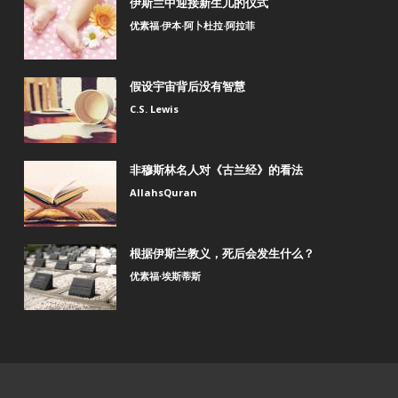
伊斯兰中迎接新生儿的仪式
优素福·伊本·阿卜杜拉·阿拉菲
假设宇宙背后没有智慧
C.S. Lewis
非穆斯林名人对《古兰经》的看法
AllahsQuran
根据伊斯兰教义，死后会发生什么？
优素福∙埃斯蒂斯