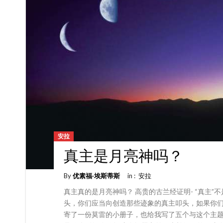
安拉
真主是月亮神吗？
By
优素福∙埃斯蒂斯
in :
安拉
真主真的是月亮神吗？ 高贵的古兰经证明- “真主”
头，你们应当向创造那些迹象的真主叩头，如果你们是崇
寄了一份莫雷的小册子，也给我写了五个与这个主题