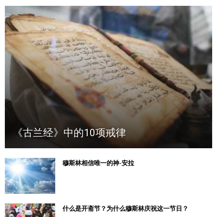
《古兰经》中的10项戒律
穆斯林相信唯一的神-安拉
什么是开斋节？为什么穆斯林庆祝这一节日？