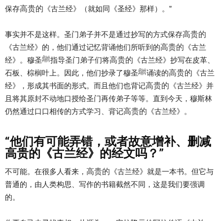
高贵的
保存
《古兰经》（就如同《圣经》那样）。”
高贵的
事实并不是这样。圣门弟子并不是通过抄写的方式保存
高贵的
《古兰经》的，他们通过记忆背诵他们所听到的
《古兰
高贵的
经》。穆圣ﷺ指导圣门弟子们将
《古兰经》抄写在皮革、
高贵的
石板、棕榈叶上。因此，他们抄录了穆圣ﷺ诵读的
《古兰
高贵的
经》，形成其书面的形式。而且他们也背记
《古兰经》并
且将其原封不动地口授给圣门再传弟子等等。直到今天，穆斯林
高贵的
仍然通过口口相传的方式学习、背记
《古兰经》。
“他们有可能弄错，或者故意增补、删减
高贵的《古兰经》的经文吗？”
高贵的
不可能。在很多人看来，
《古兰经》就是一本书。但它与
普通的，由人类构思、写作的书籍截然不同，这是我们要强调
的。