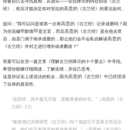
你要自己去寻找真相，从源头——安拉降示的阿拉伯语《古兰
高贵的
经》，然后才能决定你对安拉的
《古兰经》的看法如何。
高贵的
提问：“我可以问是谁第一次将
《古兰经》记录成册吗？因
高贵的
为你说穆罕默德ﷺ是文盲，而且
《古兰经》是在他去世
高贵的
后，由圣门弟子辑录成册的，那么他们会不会私自解读
《古兰经》并对之进行增补或者删改？”
答案可以在另一篇文章《理解古兰经降示的十个要点》中寻找。
希望你能够仔细阅读，了解实情，并自己思考。
高贵的
这是你证实上述说法的机会，因为
《古兰经》中已经澄清
了自身的真实性。
“这部经，其中毫无可疑，是敬畏者的向导。”（高贵的《古
兰经》2:2）
“难道他们没有研究《古兰经》吗？假如它不是真主所启示
的，他们必定发现其中有许多差别。” （高贵的《古兰经》