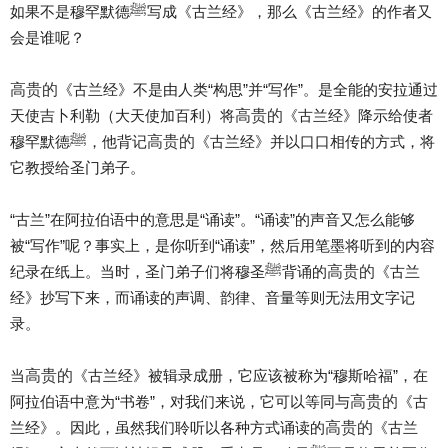
如果不是穆罕默德ﷺ写成《古兰经》，那么《古兰经》的作者又
会是谁呢？
高贵的
《古兰经》不是由人类“构思”并“写作”。是全能的安拉通过
高贵的
天使吉卜利勒（大天使加百利）将
《古兰经》降示给使者
高贵的
穆罕默德ﷺ，他背记
《古兰经》并以口口相传的方式，将
它教授给圣门弟子。
“古兰”在阿拉伯语中的意思是“诵读”。“诵读”的声音又怎么能够
被“写作”呢？事实上，是你听到“诵读”，然后用笔墨将听到的内容
高贵的
纪录在纸上。当时，圣门弟子们将穆圣ﷺ背诵的
《古兰
经》抄写下来，而诵读的声调、韵律、音量等则无法用文字记
录。
高贵的
当
《古兰经》被辑录成册，它应该被称为“穆斯哈福”，在
高贵的
阿拉伯语中意为“书卷”，对我们来说，它可以等同与
《古
高贵的
兰经》。因此，虽然我们聆听以各种方式诵读的
《古兰