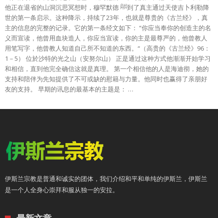
他正在退省的山洞沉思冥想时，穆罕默德 ﷺ到了真主通过天使吉卜利勒降
世的第一条启示。这种降示，持续了23年，也就是尊贵的《古兰经》，真
主的信息的完整的记录。它的第一条经文如下： “你应当奉你的创造主的名
义而宣读，他曾用血块造人，你应当宣读，你的主是最尊严的，他曾教人
用笔写字，他曾教人知道自己所不知道的东西。“（高贵的《古兰经》96：
1－5） 位於沙特的光之山（安努尔山） 正是通过这种方式他渐渐开始学习
和相信，直到他完全确信这就是真理。 第一个相信他的人是海迪彻，她的
支持和陪伴为先知提供了不可或缺的慰籍与力量。他同时也赢得了亲朋好
友的支持。 早期的讯息的最基本的主题是： …
伊斯兰宗教是普通和诚实的团体，我们介绍和平和单纯的伊斯兰，伊斯兰
是一个人全身心崇拜和服从独一的安拉。