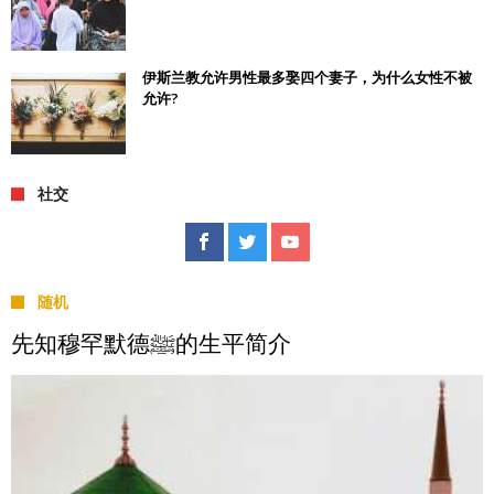
伊斯兰教允许男性最多娶四个妻子，为什么女性不被
允许?
社交
随机
先知穆罕默德ﷺ的生平简介