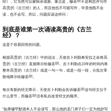
经》，它当然可以被辑录成册。重点是，穆圣ﷺ不是构思并写作
高贵的
《古兰经》的人，而且他也不可能写作，毕竟他既不会
读，也不会写。所以，问题应该这样问：
到底是谁第一次诵读高贵的《古兰
经》？
这是个容易回答的问题。
高贵的
高
根据
《古兰经》中的说法，天使吉卜利勒奉安拉之命将
贵的
《古兰经》直接降示给穆圣ﷺ。吉卜利勒在23年的时间内将
高贵的
整本
《古兰经》或是一句一句，或是一段一段，分批次零
散地降示给穆圣ﷺ。
每次有新的经文降示，天使吉卜利勒会告诉穆圣ﷺ这句经文位于
什么章节，而穆圣ﷺ没有私自改变经文的顺序。
“如果穆罕默德本人不会读写，那么他的圣门弟子们一定为他抄写