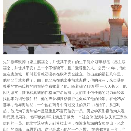
先知穆罕默德（愿主赐福之，并使其平安）的生平简介 穆罕默德（愿主赐
福之，并使其平安）是一个不懂读写，且广受尊重的人。公元570年，他出
生在麦加城，那时基督教还没有在欧洲完全建立。他出生的最初几年里，
他的父母就去世了。由于他父亲在他出生前就离世，他的叔叔，来自受到
尊重的古来氏族的阿布塔立布收养了他。随着穆罕默德 ﷺ 一天天长大，他
因为诚实，慷慨和真诚的性格而声名远播，人们由于信任他的能力而经常
找他来为纠纷做仲裁。他的声誉和性格特征也促成了他的婚姻。在他25岁
那年，他与海迪彻，一个他在商务中有过交往的寡妇，结婚了。从那时
起，他成为了麦加城举足轻重且不言而信的一员。历史学家形容他为人温
和而思虑周详。 穆罕默德 ﷺ 未满足于做为一个社会价值观中缺失真正宗教
信仰的一员。他常常退省离开到希拉山洞，在近麦加城的安努尔山（光之
山）的顶峰，沉思冥想。这已经成为他的一个习惯。 在他40岁那一年，当