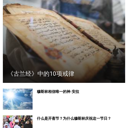
《古兰经》中的10项戒律
穆斯林相信唯一的神-安拉
什么是开斋节？为什么穆斯林庆祝这一节日？