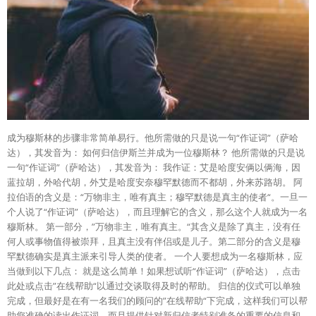
成为穆斯林的步骤非常简单易行。他所需做的只是说一句“作证词”（萨哈
达），其发音为： 如何归信伊斯兰并成为一位穆斯林？ 他所需做的只是说
一句“作证词”（萨哈达），其发音为： 我作证：艾是哈度安俩以俩海，因
蓝拉胡，外哈代胡，外艾是哈度安奈穆罕默德而不都胡，外来苏路胡。 阿
拉伯语的含义是：“万物非主，唯有真主；穆罕默德是真主的使者“。一旦一
个人说了“作证词”（萨哈达），而且理解它的含义，那么这个人就成为一名
穆斯林。 第一部分，”万物非主，唯有真主。“其含义是除了真主，没有任
何人或事物值得被崇拜，且真主没有伴侣或是儿子。第二部分的含义是穆
罕默德确实是真主派来引导人类的使者。 一个人要想成为一名穆斯林，应
当做到以下几点： 就是这么简单！如果想试听“作证词”（萨哈达），点击
此处或点击”在线帮助“以通过交谈取得及时的帮助。 归信的仪式可以单独
完成，但最好是在有一名我们的顾问的”在线帮助“下完成，这样我们可以帮
助您准确的读出作证词，而且提供针对新归信者特别准备的重要的信息和