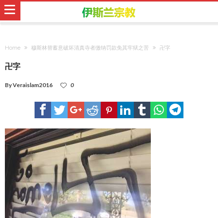
Home
穆斯林替蓄意破坏清真寺者缴纳罚款免其牢狱之苦
卍字
卍字
By
Veraislam2016
0