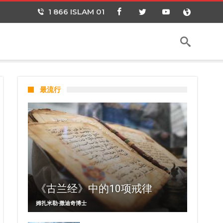
1 866 ISLAM 01
最流行
《古兰经》中的10项戒律
姆扎米勒∙撒迪奇博士