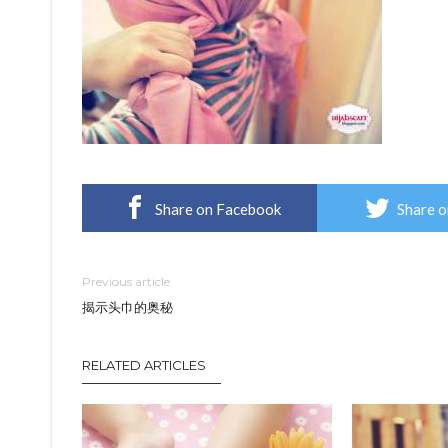
Share on Facebook
Share o
Previous article
揭示头巾的奥秘
RELATED ARTICLES