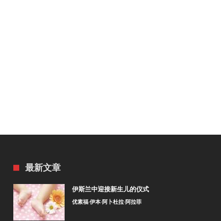
最新文章
伊斯兰中迎接新生儿的仪式
优素福·伊本·阿卜杜拉·阿拉菲