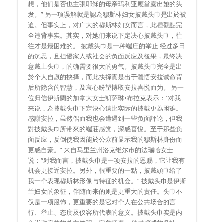
想，他们是否也主張耶稣的母亲玛利亚應當露出她的头
发。” 另一项误解就是認為穆斯林妇女披戴头巾是出於被
迫。但事实上，对广大的穆斯林妇女而言，此種觀點完
全违背事实。其实，对她们来说下定决心披戴头巾，往
往才是最困难的。 披戴头巾是一种端庄的举止 经过多日
的沉思，且担懮家人或社会的负面反应及後果，最终决
意戴上头巾，的确需要很大的勇气。披戴头巾完全是出
於个人自愿的抉择，而此抉择實是出于體悟安拉诫命背
后所隐含的智慧，及衷心盼望博取安拉喜悦而为。 另一
位归信伊斯蘭的加拿大女士凯萨琳•布拉克表示：“对我
来说，為披戴头巾下定決心遠比实际的披戴更為困难。
感謝安拉，虽然偶而我也会遭遇到一些负面評论，但我
對披戴头巾所带來的端莊感觉，深感喜悅。至于那些负
面反应，反倒使我因能於公众前显示我的穆斯林身份而
更感自豪。” 来自马里兰州洛克维尔市的法瑞哈女士
说：“对我而言，披戴头巾是一项安拉的恩赐，它让我有
机会更接近安拉。另外，很重要的一點，披戴頭巾给了
我一个表现穆斯林形像与特征的机会。” 披戴头巾是伊斯
兰妇女的象征，伴随而来的则是更重大的责任。头巾不
仅是一项服饰，更重要的是它对个人在公共场合的言
行、举止、态度及仪容所代表的意义。披戴头巾实是内