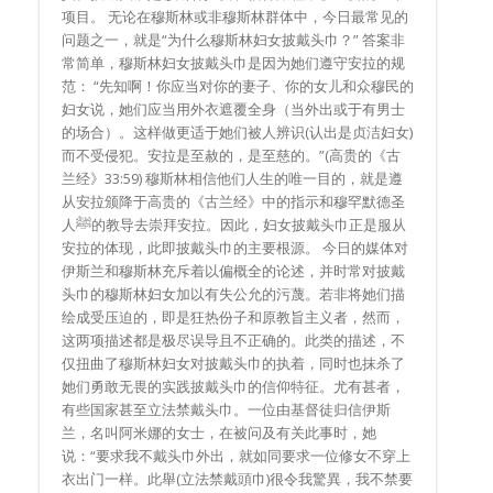
项目。 无论在穆斯林或非穆斯林群体中，今日最常见的
问题之一，就是“为什么穆斯林妇女披戴头巾？” 答案非
常简单，穆斯林妇女披戴头巾是因为她们遵守安拉的规
范： “先知啊！你应当对你的妻子、你的女儿和众穆民的
妇女说，她们应当用外衣遮覆全身（当外出或于有男士
的场合）。这样做更适于她们被人辨识(认出是贞洁妇女)
而不受侵犯。安拉是至赦的，是至慈的。”(高贵的《古
兰经》33:59) 穆斯林相信他们人生的唯一目的，就是遵
从安拉颁降于高贵的《古兰经》中的指示和穆罕默德圣
人ﷺ的教导去崇拜安拉。因此，妇女披戴头巾正是服从
安拉的体现，此即披戴头巾的主要根源。 今日的媒体对
伊斯兰和穆斯林充斥着以偏概全的论述，并时常对披戴
头巾的穆斯林妇女加以有失公允的污蔑。若非将她们描
绘成受压迫的，即是狂热份子和原教旨主义者，然而，
这两项描述都是极尽误导且不正确的。此类的描述，不
仅扭曲了穆斯林妇女对披戴头巾的执着，同时也抹杀了
她们勇敢无畏的实践披戴头巾的信仰特征。尤有甚者，
有些国家甚至立法禁戴头巾。一位由基督徒归信伊斯
兰，名叫阿米娜的女士，在被问及有关此事时，她
说：“要求我不戴头巾外出，就如同要求一位修女不穿上
衣出门一样。此舉(立法禁戴頭巾)很令我驚異，我不禁要