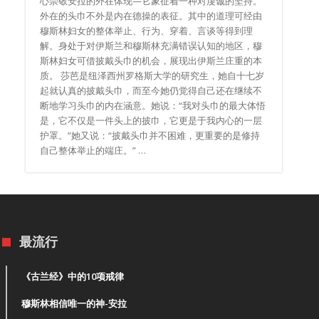
心崇敬安拉的外在体现—它象征着一种对虔诚的坚持。
外在的头巾不外是内在德操的表征。其中的道理可经由
穆斯林妇女的整体举止、行为、穿着、言谈等得到理
解。身处于对伊斯兰和穆斯林充满错误认知的地区，穆
斯林妇女可借披戴头巾的机会，展现出伊斯兰庄重的本
质。 莎芭是纽泽西州罗格斯大学的研究生，她自十七岁
起就认真的披戴头巾，而至今她仍觉得自己还在继续不
断地学习头巾的内在涵意。她说：“我对头巾的最大体悟
是，它不仅是一件头上的披巾，它更是于我内心的一层
护罩。”她又说：“披戴头巾并不困难，更重要的是修持
自己整体举止的端庄。” …
最流行
《古兰经》中的10项戒律
穆斯林相信唯一的神-安拉