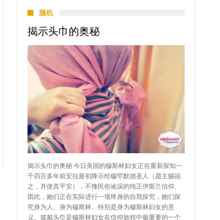
随机
揭示头巾的奥秘
揭示头巾的奥秘 今日美国的穆斯林妇女正在重新探知一
千四百多年前安拉最初降示给穆罕默德圣人（愿主赐福
之，并使其平安），不搀民俗讹误的纯正伊斯兰信仰。
因此，她们正在实际进行一项终身的自我探究，她们探
究身为人、身为穆斯林、特别是身为穆斯林妇女的意
义。披戴头巾是穆斯林妇女在信仰旅程中极重要的一个