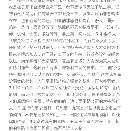
重，孩子们应该得到保护。 4. 不要临近明显以及隐蔽的丑事 不
论是在公开场合还是在私下里，都不应该做无耻下流之事。理
智的做法就是在任何场合下都避免丑事。就像明显的罪恶确实
存在，也有隐藏的罪恶。明显的罪恶包括偷窃、杀人、通奸、
贿赂、造假、恶作剧等等，隐藏的罪恶包括表里不一、没有信
仰、仇恨、贪婪、多疑等等。要远离一切罪恶。 5. 不要杀人，
除非是经过法律程序 除非经过法律程序、为行使正义而杀人，
任何情况下都不可以杀人。只有那些失去理智的人才会因为仇
恨或者愤怒杀人，这已经超出正义的范畴。行凶者没有被绳之
以法，而无辜者却无端遭殃，甚至有更多的人会因为某人被杀
而感到痛苦。这种行为背离了理智和常识的要求。 二、他将这
些事嘱咐你们，以便你们觉悟： 6. 保护孤儿的财产 这意味着保
护弱者的权利。人们常常记得维护强者的权利，而忽略弱者。
7. 用公平的称，不缺斤短两 必须公平交易，诚信是所有生意的
原则，而人们经常忘记这一点。 8. 证词公正，哪怕是针对近亲
人们愿意维护亲属，站在他们的一边，而不是公正的对待所有
人。 9. 履行约定 要履行一切约定，尤其是那些以真主之名立下
的契约。不要忘记你的约定。 三、他将这些事嘱咐你们，以便
你们敬畏： 10. 遵循真主的道路 只有真主的道路才是正道，其
他的道路均为歪门邪道，都不是近主之路。