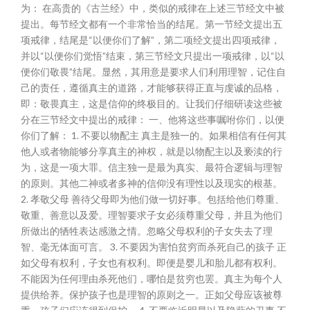
为： 在高贵的《古兰经》中，类似的戒律在上述三节经文中被
提出。每节经文都有一个非常恰当的结尾。第一节经文提出五
项戒律，结尾是“以便你们了解”，第二项经文提出四项戒律，
并以“以便你们觉悟”结束，第三节经文只提出一项戒律，以“以
便你们敬畏”结尾。显然，其用意是要求人们利用理智，记住自
己的责任，遵循真主的道路，才能够获得正直与虔诚的品格，
即：敬畏真主，这是信仰的终极目的。让我们仔细研读这些被
分在三节经文中提出的戒律： 一、他将这些事嘱咐你们，以便
你们了解： 1. 不要以物配主 真主是独一的。如果相信有任何其
他人或者物能够分享真主的神权，就是以物配主以及亵渎的行
为，这是一项大罪。信主独一是最为真实、最符合逻辑与理智
的原则。其他二神或者多神的信仰没有理性以及现实的根基。
2. 孝敬父母 善待父母即为他们做一切好事。包括给他们尊重、
敬重、善意以及爱。理智要求子女必须尊重父母，并且为他们
所做出的牺牲表达感激之情。忽略父母权利的子女失去了理
智、毫无体面可言。 3. 不要因为害怕贫穷而杀死自己的孩子 正
如父母有权利，子女也有权利。即便是婴儿和胎儿都有权利。
不能因为任何理由杀死他们，哪怕是贫穷也罢。真主为每个人
提供给养。保护孩子也是理智的原则之一。正如父母应该被尊