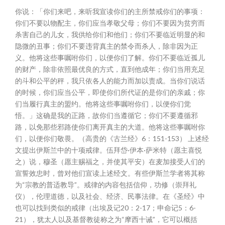
你说：「你们来吧，来听我宣读你们的主所禁戒你们的事项：
你们不要以物配主，你们应当孝敬父母；你们不要因为贫穷而
杀害自己的儿女，我供给你们和他们；你们不要临近明显的和
隐微的丑事；你们不要违背真主的禁令而杀人，除非因为正
义。他将这些事嘱咐你们，以便你们了解。你们不要临近孤儿
的财产，除非依照最优良的方式，直到他成年；你们当用充足
的斗和公平的秤，我只依各人的能力而加以责成。当你们说话
的时候，你们应当公平，即使你们所代证的是你们的亲戚；你
们当履行真主的盟约。他将这些事嘱咐你们，以便你们觉
悟。」这确是我的正路，故你们当遵循它；你们不要遵循邪
路，以免那些邪路使你们离开真主的大道。他将这些事嘱咐你
们，以便你们敬畏。（高贵的《古兰经》6：151-153） 上述经
文提出伊斯兰中的十项戒律。伍拜岱·伊本·萨米特（愿主喜悦
之）说，穆圣（愿主赐福之，并使其平安）在麦加接受人们的
宣誓效忠时，曾对他们宣读上述经文。有些伊斯兰学者将其称
为“宗教的普适教导”。戒律的内容包括信仰，功修（崇拜礼
仪），伦理道德，以及社会、经济、民事法律。在《圣经》中
也可以找到类似的戒律（出埃及记20：2-17；申命记5：6-
21），犹太人以及基督教徒称之为“摩西十诫”，它可以概括