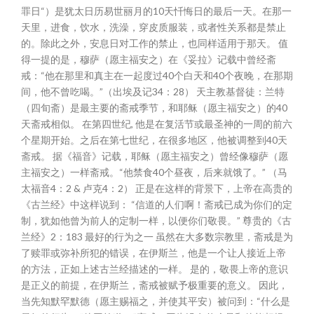
罪日“）是犹太日历易世丽月的10天忏悔日的最后一天。在那一
天里，进食，饮水，洗澡，穿皮质服装，或者性关系都是禁止
的。除此之外，安息日对工作的禁止，也同样适用于那天。 值
得一提的是，穆萨（愿主福安之）在《妥拉》记载中曾经斋
戒：“他在那里和真主在一起度过40个白天和40个夜晚，在那期
间，他不曾吃喝。”（出埃及记34：28） 天主教基督徒：兰特
（四旬斋）是最主要的斋戒季节，和耶稣（愿主福安之）的40
天斋戒相似。 在第四世纪, 他是在复活节或最圣神的一周的前六
个星期开始。之后在第七世纪，在很多地区，他被调整到40天
斋戒。 据《福音》记载，耶稣（愿主福安之）曾经像穆萨（愿
主福安之）一样斋戒。“他禁食40个昼夜，后来就饿了。” （马
太福音4：2 & 卢克4：2） 正是在这样的背景下，上帝在高贵的
《古兰经》中这样说到： “信道的人们啊！斋戒已成为你们的定
制，犹如他曾为前人的定制一样，以便你们敬畏。” 尊贵的《古
兰经》2：183 最好的行为之一 虽然在大多数宗教里，斋戒是为
了赎罪或弥补所犯的错误，在伊斯兰，他是一个让人接近上帝
的方法，正如上述古兰经描述的一样。 是的，敬畏上帝的意识
是正义的前提，在伊斯兰，斋戒被赋予极重要的意义。 因此，
当先知默罕默德（愿主赐福之，并使其平安）被问到：“什么是