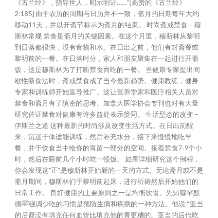
《古兰经》，指导世人，昭示明证……“[高贵的《古兰经》
2:185] 由于农历的周期与日历并不一致，斋月的日期每年大约
移动11天，并以开斋节标示为斋月的结束。 时尚斋戒禁食 – 穆
斯林常规 禁食是斋月的关键因素。在这个月里，穆斯林从黎明
到日落都很快，没有食物和水。在日出之前，他们有封斋餐或
黎明前的一餐。在日落时分，家人和朋友聚集在一起进行开斋
饭，这是穆斯林为了打断禁食而吃的一餐。 当健康专家提出间
歇性断食法时，斋戒禁食成了当今最新趋势。健康教练，健身
专家和训练师开始宣导推广。这让营养学家和医疗相关人员对
禁食和斋月有了缜密的思考。加拿大医学协会专刊也对有大量
研究佐证禁食对健康有许多益处表示赞同。 生活型态的改变 –
伊斯兰之道 这种最新的时尚涉及改变生活方式。在日出前醒
来，沉迷于体适能训练，然后补充水分，接下来慢慢地吃早
餐，并于饮食当中给你的胃留一部分的空间。接着禁食7-9个小
时，然后在睡前几个小时吃一顿饭。 如果详细研究这个例程，
你会发现这”正”是穆斯林开始新的一天的方式。无论斋月或不是
斋月期间，穆斯林们于黎明前起床，进行祈祷然后开始他们的
日常工作。 良好健康的主要原则之一是均衡饮食。先知穆罕默
德ﷺ强调少吃的习惯是预防生病和疾病的一种方法。他说 “亚当
的后裔没有填充任何血管比填充他的胃更糟的。亚当的后代吃