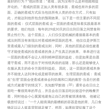
最好的行为？”他回答道：“斋戒，因为没有什么是和他能相提
并论的。” 斋戒的层面 正如人类有很多面，斋戒也有许多的层
面。正确的斋戒方式应当包括所有人类的存在方式，只有如
此，才能达到他所包含的预期效果。 以下是一些主要的不同层
面的斋戒： 仪式层面的斋戒 这一层面的斋戒意味着实践最基本
的要求。他们包括：每年的29或30天的日出到日落之间禁食和
禁止性行为。这个层面上，人们仅仅是机械的遵循最基本的斋
戒法则而没有体现出对斋戒精神层面的思考。 他仅仅是伊斯兰
里斋戒最入门级别的斋戒法则，同时，其他的层面必须也被遵
守才能使斋戒的在斋戒者的身上产生真正的效果。 单单进行这
一层面的斋戒不会让人得到精神层面的益处，但是如果是自愿
遵守斋戒，而不是出于对传统风俗的追随，那么还是能够使人
在服从真主的命令方面得到益处。 因此，这一层面的斋戒本身
并不能使人达到净化或是赎罪的效果。 生理层面的斋戒： 斋戒
在“生理”层面会使斋戒者体会到饥饿和口渴的痛苦-当圣行的斋
戒方式被遵守的情况下。先知默罕默德（ﷺ）通常会在日出之
前吃一餐很简单的早点，并且会在日落后吃比较适中的晚餐开
斋，同时他会小心翼翼地避免让自己的胃被填满食物。 他被记
载曾经说过： “一个人能填满的最糟糕的容器是他的胃。几口食
物足以让人挺直背部就足够了。然而，如果欲望征服了这个