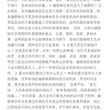
于善行，也有相应的回赐。 4. 穆斯林过斋月是为了减肥吗？ 正
好相反，有些穆斯林甚至在斋月增重！因为长时间的禁食，很
多穆斯林在开斋后错误地暴食富含卡路里的油炸食物和甜品。
突如其来的大量能量摄入导致脂肪堆积。这样的暴饮暴食导致
胃病，同时也使人在礼拜的时候感觉倦怠。 当然，大部分穆斯
林在开斋期间吃着健康的食品：全麦、瘦肉、蔬菜、多种水
果。这样的饮食不仅能增强体力与耐力，使他们能够精力充沛
地履行功修，同时也不会引起胃病。 5. 在斋月里还不能做什
么？ 在神圣的斋月里，还有一些禁止的事项。在白天斋戒的时
段里，夫妻之间不得行房。同时，抽烟、说谎、闲聊、背谈等
等恶习是在任何时间段都被严格禁止的事项。穆斯林应该将精
力放在取悦真主上，多干一些善功以及其他体现出信仰的工
作。 6. 通过封斋折磨自己有什么意义？ 神圣的斋月是给全人类
的恩赐。世界各地的穆斯林都期待斋月的到来，而当时间流
逝、斋月接近尾声的时候则会感到难过。 使者ﷺ说： “真主
说：‘人的各项善功都归他自己，唯有斋戒归我，我藉斋戒给予
回赐……’” 你当思索，真主全年不断地为他的众仆降下慈悯。穆
斯林非常乐意通过封斋的方式表达对造物主的爱和感谢。他们
以取悦真主的心态迎接斋月到来。对于他们来说，封斋无论如