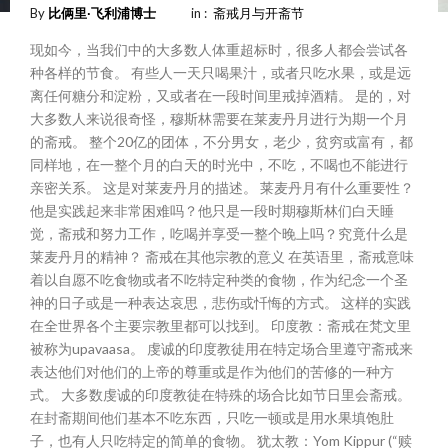
By
比俩里∙飞利浦博士
in :
斋戒月与开斋节
现如今，当我们中的大多数人体重超标时，很多人都会尝试各
种各样的节食。 有些人一天只喝果汁，或者只吃水果，或是远
离任何糖分和淀粉，又或者在一段时间里戒掉酒精。 是的，对
大多数人来说很奇怪，穆斯林需要在莱麦丹月进行为期一个月
的斋戒。 整个20亿的团体，不分男女，老少，贫穷或富有，都
同样地，在一整个月的白天的时光中，不吃，不喝也不能进行
亲密关系。 这是对莱麦丹月的描述。 莱麦丹月有什么重要性？
他是实践起来非常困难吗？他只是一段时期穆斯林们白天睡
觉，斋戒和努力工作，吃喝并享受一整个晚上吗？究竟什么是
莱麦丹月的精神？ 斋戒在其他宗教的意义 在英语里，斋戒意味
着以自愿不吃食物或者不吃特定种类的食物，作为纪念一个圣
神的日子或是一种表达哀思，悲伤或忏悔的方式。 这样的实践
在全世界各个主要宗教里都可以找到。 印度教：斋戒在梵文里
被称为upavaasa。 虔诚的印度教徒用在特定场合里遵守斋戒来
表达他们对他们的上帝的尊重或是作为他们的苦修的一种方
式。 大多数虔诚的印度教徒在特殊的场合比如节日里会斋戒。
在封斋期间他们基本不吃东西，只吃一顿或是用水果填饱肚
子，也有人只吃特定的简单的食物。 犹太教：Yom Kippur (“赎