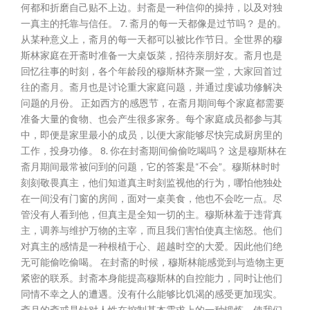
何都和折磨自己贴不上边。封斋是一种信仰的操持，以及对独
一真主的托靠与信任。 7. 斋月的每一天都像是过节吗？ 是的。
从某种意义上，斋月的每一天都可以被比作节日。全世界的穆
斯林家庭在开斋时准备一大桌饭菜，招待亲朋好友。斋月也是
回忆往事的时刻，各个年龄段的穆斯林齐聚一堂，大家回首过
往的斋月。斋月也是讨论重大家庭问题，并通过虔诚功修解决
问题的月份。 正如西方的感恩节，在斋月期间每个家庭都需要
准备大量的食物、也会产生很多家务。每个家庭成员都参与其
中，即便是家里最小的成员，以便大家能够尽快完成厨房里的
工作，投身功修。 8. 你在封斋期间偷偷吃喝吗？ 这是穆斯林在
斋月期间最常被问到的问题，它的答案是“不会”。穆斯林时时
刻刻敬畏真主，他们知道真主时刻监视他的行为，哪怕他独处
在一间没有门窗的房间，面对一桌美食，他也不会吃一点。尽
管没有人看到他，但真主是全知一切的主。穆斯林羞于违背真
主，调养与维护万物的主宰，而且我们害怕使真主恼怒。他们
对真主的感情是一种根植于心、超越时空的大爱。因此他们绝
无可能偷吃偷喝。 在封斋的时候，穆斯林能感觉到与造物主更
紧密的联系。封斋本身能提高穆斯林的自控能力，同时让他们
同情不幸之人的遭遇。没有什么能够比饥渴的感受更加现实。
斋月的斋戒是针对人性在控制基本需求上的一种锻炼，使我们