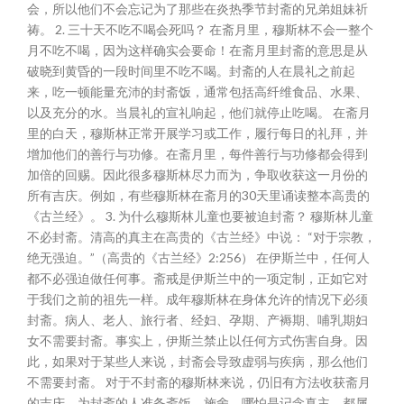
会，所以他们不会忘记为了那些在炎热季节封斋的兄弟姐妹祈
祷。 2. 三十天不吃不喝会死吗？ 在斋月里，穆斯林不会一整个
月不吃不喝，因为这样确实会要命！在斋月里封斋的意思是从
破晓到黄昏的一段时间里不吃不喝。封斋的人在晨礼之前起
来，吃一顿能量充沛的封斋饭，通常包括高纤维食品、水果、
以及充分的水。当晨礼的宣礼响起，他们就停止吃喝。 在斋月
里的白天，穆斯林正常开展学习或工作，履行每日的礼拜，并
增加他们的善行与功修。在斋月里，每件善行与功修都会得到
加倍的回赐。因此很多穆斯林尽力而为，争取收获这一月份的
所有吉庆。例如，有些穆斯林在斋月的30天里诵读整本高贵的
《古兰经》。 3. 为什么穆斯林儿童也要被迫封斋？ 穆斯林儿童
不必封斋。清高的真主在高贵的《古兰经》中说： “对于宗教，
绝无强迫。”（高贵的《古兰经》2:256） 在伊斯兰中，任何人
都不必强迫做任何事。斋戒是伊斯兰中的一项定制，正如它对
于我们之前的祖先一样。成年穆斯林在身体允许的情况下必须
封斋。病人、老人、旅行者、经妇、孕期、产褥期、哺乳期妇
女不需要封斋。事实上，伊斯兰禁止以任何方式伤害自身。因
此，如果对于某些人来说，封斋会导致虚弱与疾病，那么他们
不需要封斋。 对于不封斋的穆斯林来说，仍旧有方法收获斋月
的吉庆。为封斋的人准备斋饭、施舍、哪怕是记念真主，都属