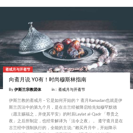
斋戒月与开斋节
向斋月说 YO有！时尚穆斯林指南
By
伊斯兰宗教团体
in :
斋戒月与开斋节
伊斯兰教的斋戒月 – 它是如何开始的？ 斋月Ramadan也就是伊
斯兰历法中的第九个月，是在古兰经被降启给先知穆罕默德
（愿主赐福之，并使其平安）的时辰Laylat al-Qadr 「尊贵之
夜」之后所制定，也经常解译为「法令之夜」 。 遵守斋月是在
古兰经中强制执行的，全能的主说; “赖买丹月中，开始降示