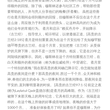
他们规定的年度慈善资金(称为天课)，因为善行在这个月可以获
得额外的回报。除了钱，穆斯林还参与社区工作，帮助那些需
要帮助的人，并与穷人分享他们的晚餐(开斋餐)。 虽然这些善
行在斋月期间会得到额外的回报，但穆斯林不应仅在这个月才
这么做，而应致力于利用斋月的势头，让这种高尚的行为成为
他们全年的常规行为。 斋月和启示 “赖买丹月中，开始降示
《古兰经》，指导世人，昭示明证，以便遵循正道。[高贵的古
兰经2:185] 斋月是特别重要,因为在这个月安拉给了先知穆罕默
德ﷺ尊贵的古兰经。在这个月里，安拉把整《古兰经》从受保
护的天牌下降，但并不是一次性下降的。相反，它是在23年之
间陆续的被降示。因此，穆斯林在这个月特别重视古兰经，在
白天和额外的夜间祈祷（称为泰拉威哈拜）中背诵它。 斋月里
一个特别的夜晚 “我在那高贵的夜间确已降示它 , 你怎能知道那
高贵的夜间是什麽？那高贵的夜间 ,胜过一千个月 , 众天神和精
神 ,奉他们的主的命令 ,为一切事务而在那夜间降临 , 那夜间全是
平安的 ,直到黎明显著的时侯。 [高贵的古兰经97:1-5] 前定之夜
(称为Laylatul Qadr盖德尔夜)是斋月的高峰期。作为《古兰经》
被降下来那天晚上的周年纪念，它具有巨大的意义。祝福是这
样的，在这个晚上所做的好事成倍地增加。夜晚的价值大于
1000个月。、 准备好体验斋月了吗? 如果你不是穆斯林，为什