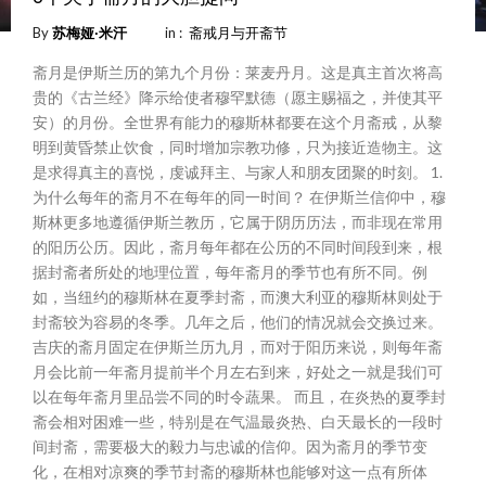
By
苏梅娅∙米汗
in :
斋戒月与开斋节
斋月是伊斯兰历的第九个月份：莱麦丹月。这是真主首次将高
贵的《古兰经》降示给使者穆罕默德（愿主赐福之，并使其平
安）的月份。全世界有能力的穆斯林都要在这个月斋戒，从黎
明到黄昏禁止饮食，同时增加宗教功修，只为接近造物主。这
是求得真主的喜悦，虔诚拜主、与家人和朋友团聚的时刻。 1.
为什么每年的斋月不在每年的同一时间？ 在伊斯兰信仰中，穆
斯林更多地遵循伊斯兰教历，它属于阴历历法，而非现在常用
的阳历公历。因此，斋月每年都在公历的不同时间段到来，根
据封斋者所处的地理位置，每年斋月的季节也有所不同。例
如，当纽约的穆斯林在夏季封斋，而澳大利亚的穆斯林则处于
封斋较为容易的冬季。几年之后，他们的情况就会交换过来。
吉庆的斋月固定在伊斯兰历九月，而对于阳历来说，则每年斋
月会比前一年斋月提前半个月左右到来，好处之一就是我们可
以在每年斋月里品尝不同的时令蔬果。 而且，在炎热的夏季封
斋会相对困难一些，特别是在气温最炎热、白天最长的一段时
间封斋，需要极大的毅力与忠诚的信仰。因为斋月的季节变
化，在相对凉爽的季节封斋的穆斯林也能够对这一点有所体