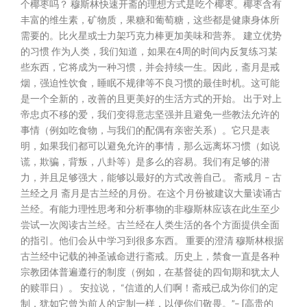
个椰枣吗？ 穆斯林快速开斋的理想方式是吃个椰枣。椰枣含有
丰富的维生素，矿物质，果糖和葡萄糖，这些都是健康身体所
需要的。比火星或士力架巧克力棒更加美味和营养。 建立优势
的习惯 作为人类，我们知道，如果在4周的时间内反复练习某
些东西，它将成为一种习惯，并会持续一生。因此，斋月是戒
烟，强迫性饮食，睡眠不规律等不良习惯的最佳时机。这可能
是一个全新的，改善的且更美好的生活方式的开始。 出于对上
帝忠贞不移的爱，我们变得意志坚强并且避免一些教法允许的
事情（例如吃食物，与我们的配偶有亲密关系）。它只是表
明，如果我们都可以避免允许的事情，那么远离坏习惯（如说
谎，欺骗，背叛，八卦等）是多么的容易。我们有足够的潜
力，并且足够强大，能够以最好的方式改善自己。 斋戒月 – 古
兰经之月 斋月是古兰经的月份。在这个月份被建议大量读诵古
兰经。有能力理性思考和分析事物的非穆斯林应该在此生至少
尝试一次阅读古兰经。古兰经在人类生活的各个方面提供全面
的指引。他们会从中学习到很多东西。 重要的澄清 穆斯林根据
古兰经中记载的神圣诫命进行斋戒。历史上，禁食一直是各种
宗教团体普遍遵行的制度（例如，在基督徒的四旬期和犹太人
的赎罪日）。 安拉说， “信道的人们啊！斋戒已成为你们的定
制，犹如它曾为前人的定制一样，以便你们敬畏。”– [高贵的