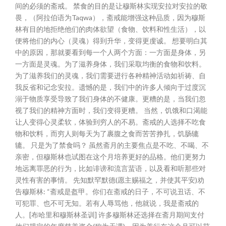
间的必须的斋戒。 禁食的目的是让穆斯林实现安拉对安拉的敬
畏，（阿拉伯语为Taqwa），斋戒能增强这种品质，因为穆斯
林有目的地拒绝他们的肉体欲望（食物、饮料和性生活），以
便将他们的内心（灵魂）得到升华，变得更虔诚。 想要明白其
中的原因，那就要看到每一个人两个方面：一方面是身体，另
一方面是灵魂。为了滋养身体，我们采取均衡的食物和饮料。
为了滋养我们的灵魂，我们需要进行各种精神活动如祈祷、自
我反省和记念安拉。遗憾的是，我们中的许多人倾向于过度沉
溺于物质享受导致了我们身体的不健康。更糟的是，当我们忽
视了我们的精神方面时，我们变得更糟。 当然，饥饿和口渴能
让人变得心灵柔软，体验到穷人的不易。斋戒的人选择不吃食
物和饮料，而穷人则每天为了裹腹之食而苦苦挣扎，饥肠辘
辘。 只是为了禁食吗？ 虽然斋月的主要焦点是不吃、不喝、不
亲密，但穆斯林也试图在这个月培养更好的品格。他们更努力
地远离罪恶的行为，比如诽谤和流言蜚语，以及看和听那些对
灵性有害的事情。 先知默罕默德(愿主赐福之，并使其平安)劝
告穆斯林: “斋戒是盔甲。你们在斋戒的日子，不可说丑话、不
可犯罪、也不可无知。若有人辱骂他，他就说，我是斋戒的
人。[布哈里和穆斯林圣训] 许多穆斯林还选择在斋月期间支付