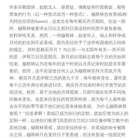
许多宗教团体，如犹太人、基督徒、佛教徒和印度教徒，都有
禁食的行为（以一种形式或另一种形式）。穆斯林也有斋戒(称
为阿拉伯语的Sawm)，这发生在每年赖买丹月期间。在这一期
间，穆斯林被要求从日出之前到日落这段时间里中避免食物、
饮料和性关系。然而，一些穆斯林，如老年人、病人和怀孕或
月经的妇女则不必斋戒。因为安拉给予了这些有困难的人特殊
的规定。 何时是赖买丹月？ 与公历—-与太阳年有关—-所不同
的是，伊斯兰日历是阴历。新月的出现标志着每个月的开始和
结束。穆斯林认为在每年的这个时候以月亮记录时刻是非常重
要的。然而，这不应该使任何人认为穆斯林崇拜月亮或月亮
神。 赖买丹月是伊斯兰历的第九个月，每年都有变化，通常是
每个公历年再往前推进10天。赖买丹月结束时举行开斋节的庆
祝活动。然而，基于当地的月球观测，日期可能在世界不同地
区略有变化。这是来自安拉的智慧和怜悯，因为每个人最终都
会在不同的季节基于他们的位置来体验斋戒。 为什么穆斯林禁
食呢？ “信道者啊！斋戒已成为你们的定制，犹如它曾为前人的
定制一样，以便你们敬畏”[高贵的古兰经2:183] 像伊斯兰教中的
其他功修，穆斯林斋戒，源自安拉的命令。在斋戒的命令被降
示之前，穆斯林只在某些日子里斋戒，但没有形成一段固定时