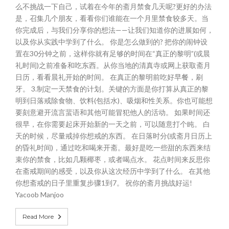
么不挑战一下自己，试着在今年的斋月禁食几天呢?更好的办法
是，召集几个朋友，看看你们谁能在一个月里禁食较多天。当
你完成后，与我们分享你的想法——让我们知道你的进展如何，
以及你从实践中学到了什么。 你是怎么做到的? 把你的闹钟设
置在30分钟之前，这样你就有足够的时间在“真正的黎明”(或晨
礼时间)之前准备和吃东西。从你当地的清真寺或网上获取斋月
日历，看看晨礼开始的时间。 在真正的黎明前吃好早餐，刷
牙。 3.制定一天禁食的计划。关键的方面是你打算从真正的黎
明到日落戒除食物、饮料(包括水)、吸烟和性关系。你也可能想
要刻意避开流言蜚语和其他可能冒犯他人的活动。 如果时间还
很早，在你需要起床开始新的一天之前，可以随意打个盹。 白
天的时候，尽量戒掉你想戒的东西。 在日落时分(或斋月日历上
的昏礼时间)，通过吃和喝来开斋。最好是吃一些甜的东西来结
束你的禁食，比如几颗椰枣，或者喝点水。 花点时间来反思你
在斋戒期间的感受，以及你从这次经历中学到了什么。 在其他
你想斋戒的日子里重复步骤1到7。 祝你的斋月挑战好运!
Yacoob Manjoo
Read More