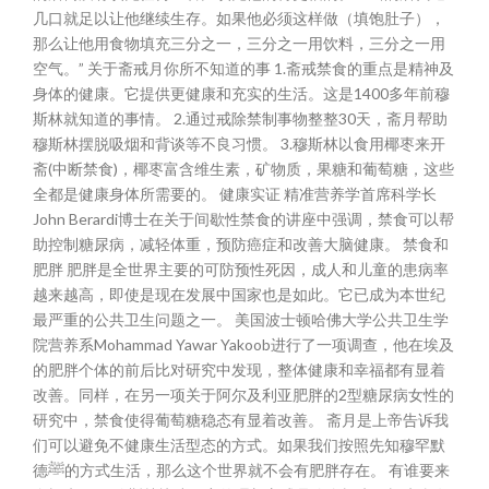
几口就足以让他继续生存。如果他必须这样做（填饱肚子），
那么让他用食物填充三分之一，三分之一用饮料，三分之一用
空气。” 关于斋戒月你所不知道的事 1.斋戒禁食的重点是精神及
身体的健康。它提供更健康和充实的生活。这是1400多年前穆
斯林就知道的事情。 2.通过戒除禁制事物整整30天，斋月帮助
穆斯林摆脱吸烟和背谈等不良习惯。 3.穆斯林以食用椰枣来开
斋(中断禁食)，椰枣富含维生素，矿物质，果糖和葡萄糖，这些
全都是健康身体所需要的。 健康实证 精准营养学首席科学长
John Berardi博士在关于间歇性禁食的讲座中强调，禁食可以帮
助控制糖尿病，减轻体重，预防癌症和改善大脑健康。 禁食和
肥胖 肥胖是全世界主要的可防预性死因，成人和儿童的患病率
越来越高，即使是现在发展中国家也是如此。它已成为本世纪
最严重的公共卫生问题之一。 美国波士顿哈佛大学公共卫生学
院营养系Mohammad Yawar Yakoob进行了一项调查，他在埃及
的肥胖个体的前后比对研究中发现，整体健康和幸福都有显着
改善。同样，在另一项关于阿尔及利亚肥胖的2型糖尿病女性的
研究中，禁食使得葡萄糖稳态有显着改善。 斋月是上帝告诉我
们可以避免不健康生活型态的方式。如果我们按照先知穆罕默
德ﷺ的方式生活，那么这个世界就不会有肥胖存在。 有谁要来