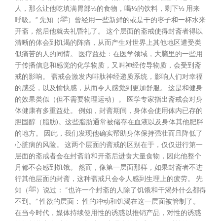
人，那么让他吃填满胃部⅓的食物，喝⅓的饮料，剩下⅓ 用来
呼吸。” 先知（ﷺ）曾经用一些新鲜的或是干的枣子和一杯水来
开斋，然后他就去礼昏礼了。 这个层面的斋戒使得封斋者得以
清晰的体会到饥渴的阵痛，从而产生对世界上其他地区遭受类
似痛苦的人的同情。 医疗益处：在医学领域，大脑里的一些用
于传播信息和感觉的化学物质，又叫神经传导物质，会受到斋
戒的影响。 斋戒会激发内啡肽神经递质系统，影响人们对幸福
的感受，以及愉快感，从而令人感觉到更加舒服。 这是和健身
的效果类似（但不需要物理运动）。 医学专家指出斋戒会对身
体健康有多重益处。 例如，封斋期间，身体会使用体内已存的
胆固醇（脂肪)。这些脂肪通常被储存在血液以及身体其他肥胖
的地方。 因此，我们发现他确实帮助身体保持强壮而且降低了
心脏病的风险。 这两个层面的斋戒的区别在于，仅仅进行第一
层面的斋戒者会在封斋前和开斋后进食大量食物，因此他整个
月都不会感到饥饿。 然而，像第一层面那样，如果封斋者不进
行其他层面的封斋，这种斋戒只会令人感到生理上的疲劳。 先
知（ﷺ）说过： “也许一个封斋的人除了饥饿和干渴外什么都得
不到。” 性欲的层面： 性的冲动和饥渴在这一层面被管制了。
在当今时代，媒体持续使用性的诱惑以推销产品，对性的诱惑